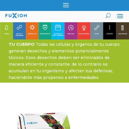
TU CUERPO
Todas las células y órganos de tu cuerpo
generan desechos y elementos potencialmente
tóxicos. Esos desechos deben ser eliminados de
manera eficiente y constante, de lo contrario se
acumulan en tu organismo y afectan tus defensas,
haciéndote más propenso a enfermedades.