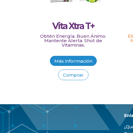
Vita Xtra T+
Obtén Energía. Buen Ánimo.
El
Mantente Alerta. Shot de
h
Vitaminas.
Más información
Comprar
Enl
¿Qu