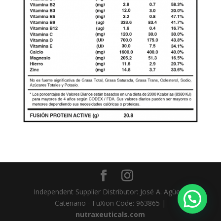
Independent Supplier Distributor: José A. Agüero
Cateriano - FuXion Code: 963865 |
nutraxeuticals.com