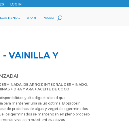
26
LOG IN
IGOR MENTAL
SPORT
PROBIX
- VAINILLA Y
ANZADA!
GERMINADA, DE ARROZ INTEGRAL GERMINADO,
INAS + DHA Y ARA + ACEITE DE COCO
isponibilidad y alta digestibilidad que
a para mantener una salud óptima. Bioprotein
base de proteínas de algas y vegetales germinados
 que los germinados se mantengan en pleno proceso
imento vivo, con nutritientes activos.