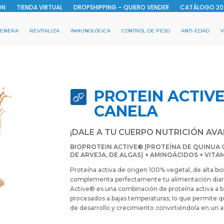
ON
TIENDA VIRTUAL
DROPSHIPPING – QUIERO VENDER
CATÁLOGO 20
GENERA
REVITALIZA
INMUNOLÓGICA
CONTROL DE PESO
ANTI-EDAD
V
PROTEIN ACTIVE 
CANELA
¡DALE A TU CUERPO NUTRICIÓN AV
BIOPROTEIN ACTIVE® (PROTEÍNA DE QUINUA 
DE ARVEJA, DE ALGAS) + AMINOÁCIDOS + VITAM
Proteína activa de origen 100% vegetal, de alta biod
complementa perfectamente tu alimentación diari
Active® es una combinación de proteína activa a 
procesados a bajas temperaturas; lo que permite
de desarrollo y crecimiento convirtiéndola en un al